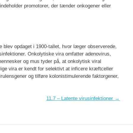
 indeholder promotorer, der tænder onkogener eller
De blev opdaget i 1900-tallet, hvor læger observerede,
infektioner. Onkolytiske vira omfatter adenovirus,
mennesker og mus tyder på, at onkolytisk viral
e vira er kendt for selektivt at inficere kræftceller
virulensgener og tilføre kolonistimulerende faktorgener,
11.7 – Latente virusinfektioner →