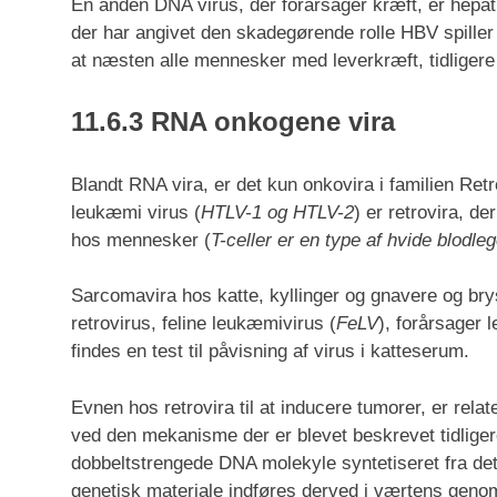
En anden DNA virus, der forårsager kræft, er hepati
der har angivet den skadegørende rolle HBV spiller
at næsten alle mennesker med leverkræft, tidligere
11.6.3 RNA onkogene vira
Blandt RNA vira, er det kun onkovira i familien Re
leukæmi virus (
HTLV-1 og HTLV-2
) er retrovira, d
hos mennesker (
T-celler er en type af hvide blodl
Sarcomavira hos katte, kyllinger og gnavere og bry
retrovirus, feline leukæmivirus (
FeLV
), forårsager 
findes en test til påvisning af virus i katteserum.
Evnen hos retrovira til at inducere tumorer, er relat
ved den mekanisme der er blevet beskrevet tidliger
dobbeltstrengede DNA molekyle syntetiseret fra det 
genetisk materiale indføres derved i værtens genom 