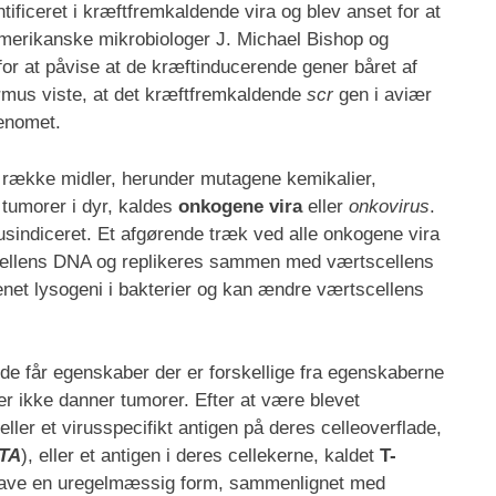
tificeret i kræftfremkaldende vira og blev anset for at
merikanske mikrobiologer J. Michael Bishop og
for at påvise at de kræftinducerende gener båret af
armus viste, at det kræftfremkaldende
scr
gen i aviær
genomet.
n række midler, herunder mutagene kemikalier,
e tumorer i dyr, kaldes
onkogene vira
eller
onkovirus
.
rusindiceret. Et afgørende træk ved alle onkogene vira
tscellens DNA og replikeres sammen med værtscellens
t lysogeni i bakterier og kan ændre værtscellens
e, de får egenskaber der er forskellige fra egenskaberne
 der ikke danner tumorer. Efter at være blevet
ller et virusspecifikt antigen på deres celleoverflade,
TA
), eller et antigen i deres cellekerne, kaldet
T-
t have en uregelmæssig form, sammenlignet med