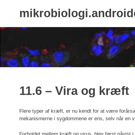
mikrobiologi.android
Skip
to
content
11.6 – Vira og kræft
Flere typer af kræft, er nu kendt for at være forårs
mekanismerne i sygdommene er ens, selv når en vir
Forholdet mellem kræft og virus, blev først påvist 