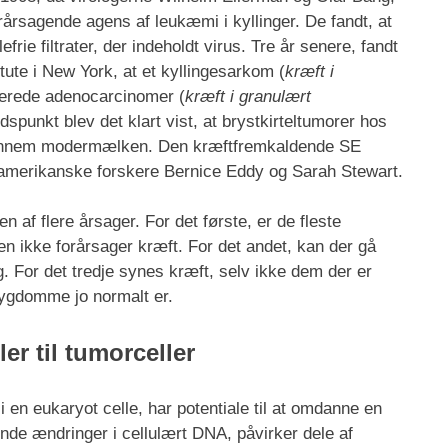
rårsagende agens af leukæmi i kyllinger. De fandt, at
rie filtrater, der indeholdt virus. Tre år senere, fandt
ute i New York, at et kyllingesarkom (
kræft i
cerede adenocarcinomer (
kræft i granulært
dspunkt blev det klart vist, at brystkirteltumorer hos
gennem modermælken. Den kræftfremkaldende SE
e amerikanske forskere Bernice Eddy og Sarah Stewart.
n af flere årsager. For det første, er de fleste
 men ikke forårsager kræft. For det andet, kan der gå
sig. For det tredje synes kræft, selv ikke dem der er
sygdomme jo normalt er.
er til tumorceller
 en eukaryot celle, har potentiale til at omdanne en
ende ændringer i cellulært DNA, påvirker dele af