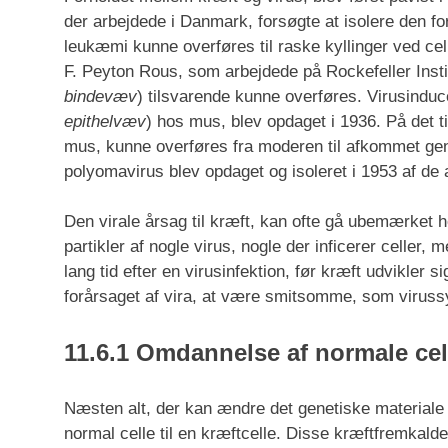
der arbejdede i Danmark, forsøgte at isolere den fo
leukæmi kunne overføres til raske kyllinger ved cellef
F. Peyton Rous, som arbejdede på Rockefeller Instit
bindevæv
) tilsvarende kunne overføres. Virusindu
epithelvæv
) hos mus, blev opdaget i 1936. På det ti
mus, kunne overføres fra moderen til afkommet 
polyomavirus blev opdaget og isoleret i 1953 af d
Den virale årsag til kræft, kan ofte gå ubemærket he
partikler af nogle virus, nogle der inficerer celler,
lang tid efter en virusinfektion, før kræft udvikler 
forårsaget af vira, at være smitsomme, som virus
11.6.1 Omdannelse af normale cell
Næsten alt, der kan ændre det genetiske materiale i
normal celle til en kræftcelle. Disse kræftfremkald