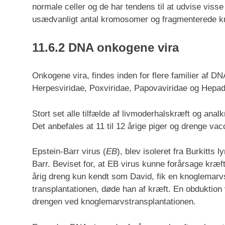
normale celler og de har tendens til at udvise vis
usædvanligt antal kromosomer og fragmenterede 
11.6.2 DNA onkogene vira
Onkogene vira, findes inden for flere familier af D
Herpesviridae, Poxviridae, Papovaviridae og Hepad
Stort set alle tilfælde af livmoderhalskræft og anal
Det anbefales at 11 til 12 årige piger og drenge va
Epstein-Barr virus (
EB
), blev isoleret fra Burkitts
Barr. Beviset for, at EB virus kunne forårsage kræf
årig dreng kun kendt som David, fik en knoglemarvs
transplantationen, døde han af kræft. En obduktion v
drengen ved knoglemarvstransplantationen.