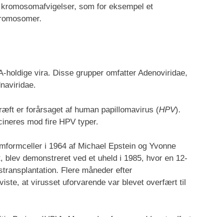
se kromosomafvigelser, som for eksempel et
kromosomer.
NA-holdige vira. Disse grupper omfatter Adenoviridae,
naviridae.
kræft er forårsaget af human papillomavirus (
HPV
).
ccineres mod fire HPV typer.
 lymformceller i 1964 af Michael Epstein og Yvonne
t, blev demonstreret ved et uheld i 1985, hvor en 12-
transplantation. Flere måneder efter
iste, at virusset uforvarende var blevet overfært til