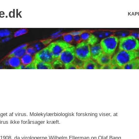
e.dk
KAPI
aget af virus. Molekylærbiologisk forskning viser, at
us ikke forårsager kræft.
i 1908, da virologerne Wilhelm Ellerman og Olaf Bang,