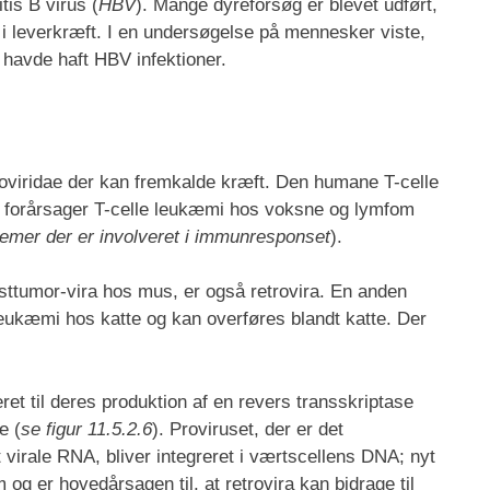
tis B virus (
HBV
). Mange dyreforsøg er blevet udført,
 i leverkræft. I en undersøgelse på mennesker viste,
 havde haft HBV infektioner.
troviridae der kan fremkalde kræft. Den humane T-celle
er forårsager T-celle leukæmi hos voksne og lymfom
egemer der er involveret i immunresponset
).
sttumor-vira hos mus, er også retrovira. En anden
leukæmi hos katte og kan overføres blandt katte. Der
eret til deres produktion af en revers transskriptase
e (
se figur 11.5.2.6
). Proviruset, der er det
virale RNA, bliver integreret i værtscellens DNA; nyt
og er hovedårsagen til, at retrovira kan bidrage til