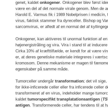
genet, kaldet
onkogener
. Onkogener blev først iden
være en del af det normale virale genom. Men de a
Harold E. Varmus fik i 1989 Nobelprisen i medicin, 
virus, faktisk stammer fra dyreceller. Bishop og V
sarcomvirus, er afledt af en normal del af kyllinge
Onkogener, kan aktiveres til unormal funktion af e
højenergistråling og vira. Vira i stand til at inducer
Cirka 10% af kræfttilfælde, er kendt for at være vi
er, at deres genetiske materiale integreres i vær
kromosom. Denne mekanisme er magen til fænomene
egenskaber på samme måde.
Tumorceller undergår
transformation
; det vil sig
for ikke-inficerede celler eller fra inficerede celler
transformeret af en virus, indeholder mange tumorce
kaldet
tumorspecifikt transplatationsantigen
(
TS
antigen
. Transformerede celler, har tendens til a