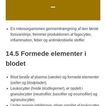
–
En mikroorganismes gennemtrængning af den første
forsvarslinje, fremmer produktionen af fagocytter,
inflammation, feber og antimikrobielle stoffer.
14.5 Formede elementer i
blodet
Blod består af plasma (
væske
) og formede elementer
(
celler og blodplader
).
Leukocytter (
hvide blodlegemer
), er opdelt i
granulocytter (
neutrofiler, basofiler og eosinofiler
) og
agranulocytter.
Under mange infektioner, stiger antallet af leukocytter