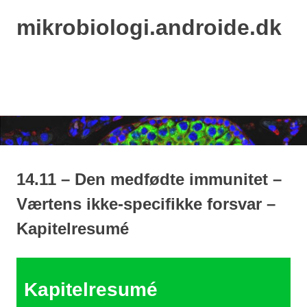
mikrobiologi.androide.dk
MENU
Skip
to
content
14.11 – Den medfødte immunitet –
Værtens ikke-specifikke forsvar –
Kapitelresumé
Kapitelresumé