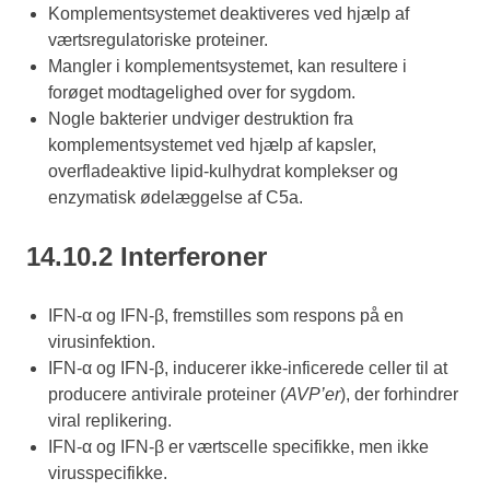
Komplementsystemet deaktiveres ved hjælp af
værtsregulatoriske proteiner.
Mangler i komplementsystemet, kan resultere i
forøget modtagelighed over for sygdom.
Nogle bakterier undviger destruktion fra
komplementsystemet ved hjælp af kapsler,
overfladeaktive lipid-kulhydrat komplekser og
enzymatisk ødelæggelse af C5a.
14.10.2 Interferoner
IFN-α og IFN-β, fremstilles som respons på en
virusinfektion.
IFN-α og IFN-β, inducerer ikke-inficerede celler til at
producere antivirale proteiner (
AVP’er
), der forhindrer
viral replikering.
IFN-α og IFN-β er værtscelle specifikke, men ikke
virusspecifikke.