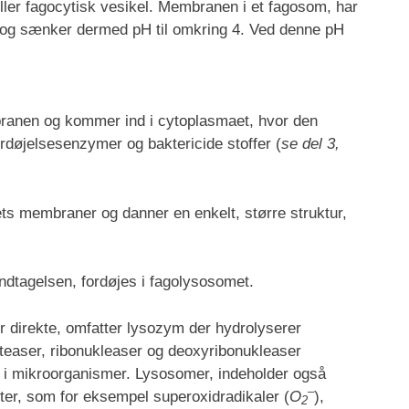
ler fagocytisk vesikel. Membranen i et fagosom, har
t og sænker dermed pH til omkring 4. Ved denne pH
ranen og kommer ind i cytoplasmaet, hvor den
rdøjelsesenzymer og baktericide stoffer (
se del 3,
s membraner og danner en enkelt, større struktur,
ndtagelsen, fordøjes i fagolysosomet.
r direkte, omfatter lysozym der hydrolyserer
oteaser, ribonukleaser og deoxyribonukleaser
i mikroorganismer. Lysosomer, indeholder også
–
er, som for eksempel superoxidradikaler (
O
),
2