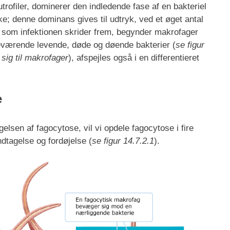
rofiler, dominerer den indledende fase af en bakteriel
ske; denne dominans gives til udtryk, ved et øget antal
en som infektionen skrider frem, begynder makrofager
eværende levende, døde og døende bakterier (
se figur
 sig til makrofager
), afspejles også i en differentieret
e
lsen af fagocytose, vil vi opdele fagocytose i fire
indtagelse og fordøjelse (
se figur 14.7.2.1
).