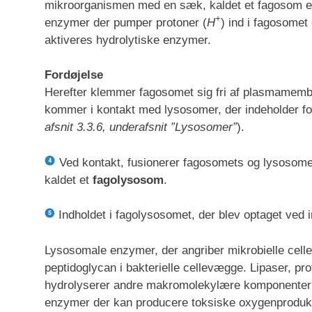
mikroorganismen med en sæk, kaldet et fagosom el
+
enzymer der pumper protoner (
H
) ind i fagosome
aktiveres hydrolytiske enzymer.
Fordøjelse
Herefter klemmer fagosomet sig fri af plasmamemb
kommer i kontakt med lysosomer, der indeholder fo
afsnit 3.3.6, underafsnit ”Lysosomer”
).
Ved kontakt, fusionerer fagosomets og lysosomet
kaldet et
fagolysosom
.
Indholdet i fagolysosomet, der blev optaget ved i
Lysosomale enzymer, der angriber mikrobielle celle
peptidoglycan i bakterielle cellevægge. Lipaser, pr
hydrolyserer andre makromolekylære komponenter 
enzymer der kan producere toksiske oxygenprodukt