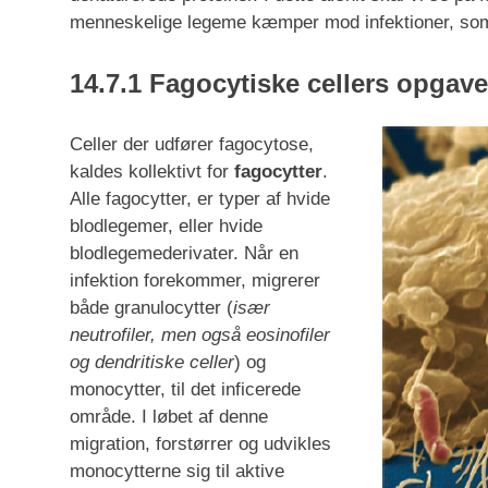
menneskelige legeme kæmper mod infektioner, som e
14.7.1 Fagocytiske cellers opgave
Celler der udfører fagocytose,
kaldes kollektivt for
fagocytter
.
Alle fagocytter, er typer af hvide
blodlegemer, eller hvide
blodlegemederivater. Når en
infektion forekommer, migrerer
både granulocytter (
især
neutrofiler, men også eosinofiler
og dendritiske celler
) og
monocytter, til det inficerede
område. I løbet af denne
migration, forstørrer og udvikles
monocytterne sig til aktive