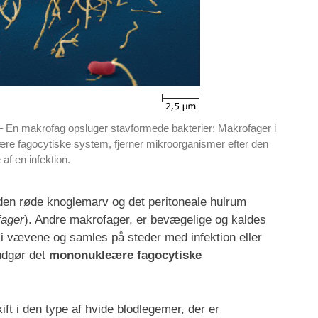
 En makrofag opsluger stavformede bakterier: Makrofager i
re fagocytiske system, fjerner mikroorganismer efter den
af en infektion.
 den røde knoglemarv og det peritoneale hulrum
fager
). Andre makrofager, er bevægelige og kaldes
 i vævene og samles på steder med infektion eller
udgør det
mononukleære fagocytiske
ift i den type af hvide blodlegemer, der er