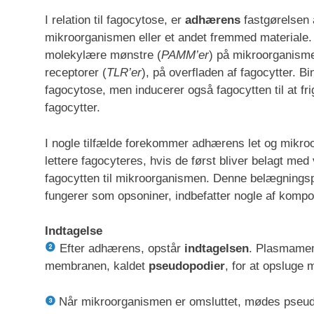
I relation til fagocytose, er
adhærens
fastgørelsen 
mikroorganismen eller et andet fremmed materiale.
molekylære mønstre (
PAMM’er
) på mikroorganismer
receptorer (
TLR’er
), på overfladen af fagocytter. B
fagocytose, men inducerer også fagocytten til at fri
fagocytter.
I nogle tilfælde forekommer adhærens let og mikro
lettere fagocyteres, hvis de først bliver belagt me
fagocytten til mikroorganismen. Denne belægnings
fungerer som opsoniner, indbefatter nogle af komp
Indtagelse
Efter adhærens, opstår
indtagelsen
. Plasmamem
membranen, kaldet
pseudopodier
, for at opsluge
Når mikroorganismen er omsluttet, mødes pseud