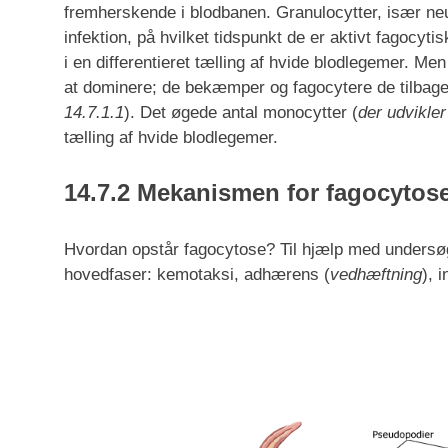
fremherskende i blodbanen. Granulocytter, især neut
infektion, på hvilket tidspunkt de er aktivt fagocyti
i en differentieret tælling af hvide blodlegemer. M
at dominere; de bekæmper og fagocytere de tilbag
14.7.1.1
). Det øgede antal monocytter (
der udvikler
tælling af hvide blodlegemer.
14.7.2 Mekanismen for fagocytos
Hvordan opstår fagocytose? Til hjælp med undersøge
hovedfaser: kemotaksi, adhærens (
vedhæftning
), 