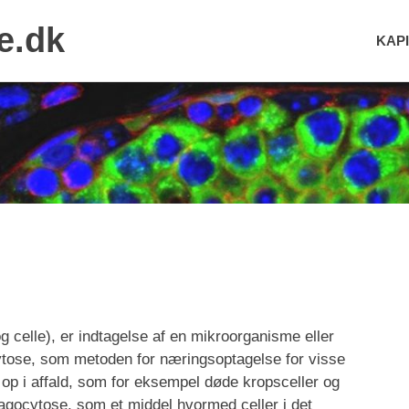
e.dk
KAPI
 celle), er indtagelse af en mikroorganisme eller
ocytose, som metoden for næringsoptagelse for visse
 op i affald, som for eksempel døde kropsceller og
 fagocytose, som et middel hvormed celler i det