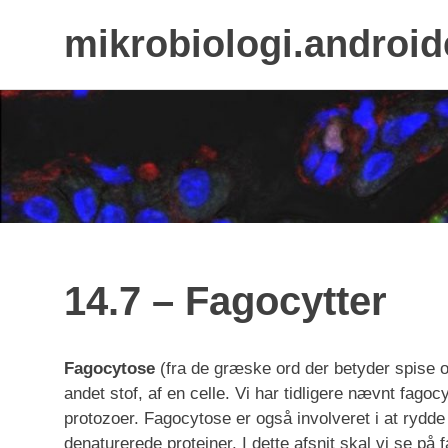
mikrobiologi.android
Skip
to
content
14.7 – Fagocytter
Fagocytose
(fra de græske ord der betyder spise og
andet stof, af en celle. Vi har tidligere nævnt fag
protozoer. Fagocytose er også involveret i at rydde
denaturerede proteiner. I dette afsnit skal vi se på