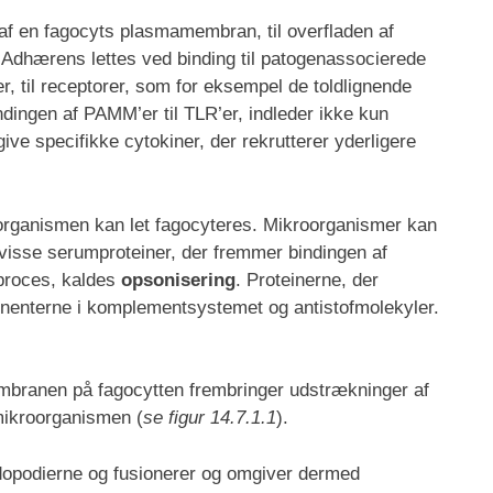
af en fagocyts plasmamembran, til overfladen af
 Adhærens lettes ved binding til patogenassocierede
, til receptorer, som for eksempel de toldlignende
indingen af PAMM’er til TLR’er, indleder ikke kun
give specifikke cytokiner, der rekrutterer yderligere
organismen kan let fagocyteres. Mikroorganismer kan
d visse serumproteiner, der fremmer bindingen af
proces, kaldes
opsonisering
. Proteinerne, der
onenterne i komplementsystemet og antistofmolekyler.
branen på fagocytten frembringer udstrækninger af
 mikroorganismen (
se figur 14.7.1.1
).
opodierne og fusionerer og omgiver dermed