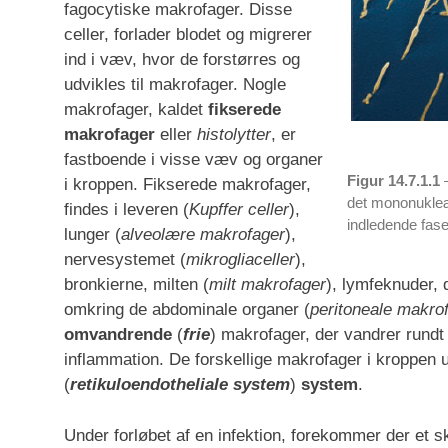
fagocytiske makrofager. Disse
celler, forlader blodet og migrerer
ind i væv, hvor de forstørres og
udvikles til makrofager. Nogle
makrofager, kaldet
fikserede
makrofager
eller
histolytter
, er
fastboende i visse væv og organer
Figur 14.7.1.1
–
i kroppen. Fikserede makrofager,
det mononukleæ
findes i leveren (
Kupffer celler
),
indledende fase 
lunger (
alveolære makrofager
),
nervesystemet (
mikrogliaceller
),
bronkierne, milten (
milt makrofager
), lymfeknuder,
omkring de abdominale organer (
peritoneale makro
omvandrende
(
frie
) makrofager, der vandrer rundt
inflammation. De forskellige makrofager i kroppen 
(
retikuloendotheliale system
)
system
.
Under forløbet af en infektion, forekommer der et sk