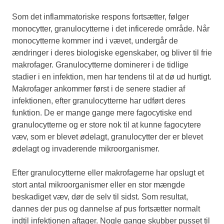
Som det inflammatoriske respons fortsætter, følger
monocytter, granulocytterne i det inficerede område. Når
monocytterne kommer ind i vævet, undergår de
ændringer i deres biologiske egenskaber, og bliver til frie
makrofager. Granulocytterne dominerer i de tidlige
stadier i en infektion, men har tendens til at dø ud hurtigt.
Makrofager ankommer først i de senere stadier af
infektionen, efter granulocytterne har udført deres
funktion. De er mange gange mere fagocytiske end
granulocytterne og er store nok til at kunne fagocytere
væv, som er blevet ødelagt, granulocytter der er blevet
ødelagt og invaderende mikroorganismer.
Efter granulocytterne eller makrofagerne har opslugt et
stort antal mikroorganismer eller en stor mængde
beskadiget væv, dør de selv til sidst. Som resultat,
dannes der pus og dannelse af pus fortsætter normalt
indtil infektionen aftager. Nogle gange skubber pusset til