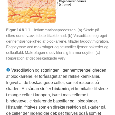
Figur 14.8.1.1
– Inflammationsprocessen: (a) Skade på
ellers sundt væv, i dette tilfælde hud. (b) Vasodilation og øget
gennemtrængelighed af blodkarrene, tillader fagocytmigration.
Fagocytose ved makrofager og neutrofiler fjerner bakterier og
celleaffald. Makrofagerne udvikler sig fra monocytter. (c)
Reparation af det beskadigede væv
Vasodilation og stigningen i gennemtrængeligheden
af blodkarrene, er forårsaget af en række kemikalier,
frigivet af de beskadigede celler, som et respons på
skaden. En sådan stof er
histamin
, et kemikalie til stede
i mange celler i kroppen, især i mastcellerne i
bindevævet, cirkulerende basofiler og i blodplader.
Histamin, frigives som en direkte reaktion på skader på
de celler der indeholder det; det frigives også som et