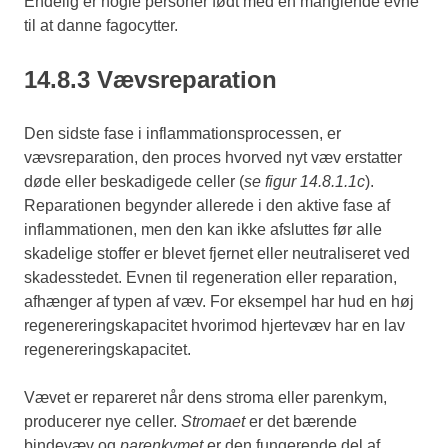
Endelig er nogle personer født med en manglende evne
til at danne fagocytter.
14.8.3 Vævsreparation
Den sidste fase i inflammationsprocessen, er
vævsreparation, den proces hvorved nyt væv erstatter
døde eller beskadigede celler (
se figur 14.8.1.1c
).
Reparationen begynder allerede i den aktive fase af
inflammationen, men den kan ikke afsluttes før alle
skadelige stoffer er blevet fjernet eller neutraliseret ved
skadesstedet. Evnen til regeneration eller reparation,
afhænger af typen af væv. For eksempel har hud en høj
regenereringskapacitet hvorimod hjertevæv har en lav
regenereringskapacitet.
Vævet er repareret når dens stroma eller parenkym,
producerer nye celler.
Stromaet
er det bærende
bindevæv og
parenkymet
er den fungerende del af