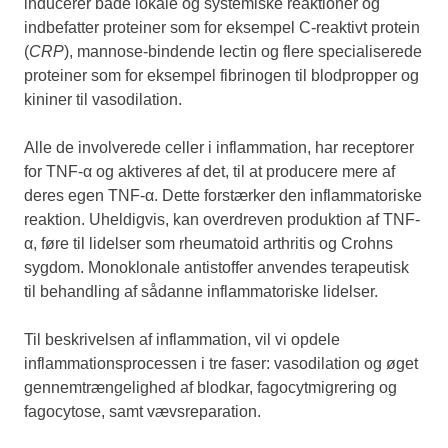
inducerer både lokale og systemiske reaktioner og
indbefatter proteiner som for eksempel C-reaktivt protein
(
CRP
), mannose-bindende lectin og flere specialiserede
proteiner som for eksempel fibrinogen til blodpropper og
kininer til vasodilation.
Alle de involverede celler i inflammation, har receptorer
for TNF-α og aktiveres af det, til at producere mere af
deres egen TNF-α. Dette forstærker den inflammatoriske
reaktion. Uheldigvis, kan overdreven produktion af TNF-
α, føre til lidelser som rheumatoid arthritis og Crohns
sygdom. Monoklonale antistoffer anvendes terapeutisk
til behandling af sådanne inflammatoriske lidelser.
Til beskrivelsen af inflammation, vil vi opdele
inflammationsprocessen i tre faser: vasodilation og øget
gennemtrængelighed af blodkar, fagocytmigrering og
fagocytose, samt vævsreparation.