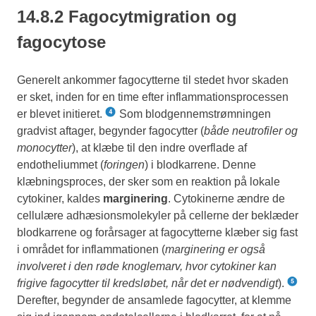
14.8.2 Fagocytmigration og
fagocytose
Generelt ankommer fagocytterne til stedet hvor skaden
er sket, inden for en time efter inflammationsprocessen
er blevet initieret.
Som blodgennemstrømningen
gradvist aftager, begynder fagocytter (
både neutrofiler og
monocytter
), at klæbe til den indre overflade af
endotheliummet (
foringen
) i blodkarrene. Denne
klæbningsproces, der sker som en reaktion på lokale
cytokiner, kaldes
marginering
. Cytokinerne ændre de
cellulære adhæsionsmolekyler på cellerne der beklæder
blodkarrene og forårsager at fagocytterne klæber sig fast
i området for inflammationen (
marginering er også
involveret i den røde knoglemarv, hvor cytokiner kan
frigive fagocytter til kredsløbet, når det er nødvendigt
).
Derefter, begynder de ansamlede fagocytter, at klemme