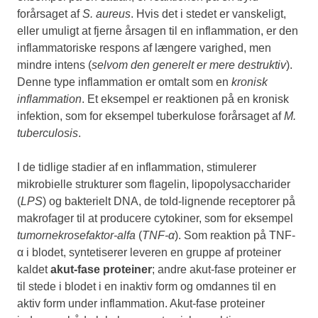
forårsaget af
S. aureus
. Hvis det i stedet er vanskeligt,
eller umuligt at fjerne årsagen til en inflammation, er den
inflammatoriske respons af længere varighed, men
mindre intens (
selvom den generelt er mere destruktiv
).
Denne type inflammation er omtalt som en
kronisk
inflammation
. Et eksempel er reaktionen på en kronisk
infektion, som for eksempel tuberkulose forårsaget af
M.
tuberculosis
.
I de tidlige stadier af en inflammation, stimulerer
mikrobielle strukturer som flagelin, lipopolysaccharider
(
LPS
) og bakterielt DNA, de told-lignende receptorer på
makrofager til at producere cytokiner, som for eksempel
tumornekrosefaktor-alfa
(
TNF-α
). Som reaktion på TNF-
α i blodet, syntetiserer leveren en gruppe af proteiner
kaldet
akut-fase proteiner
; andre akut-fase proteiner er
til stede i blodet i en inaktiv form og omdannes til en
aktiv form under inflammation. Akut-fase proteiner