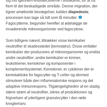
sig ind igennem endotelcellerne i blodkarret, for at nå
frem til det beskadigede område. Denne migration, der
ligner amøboide bevægelser, kaldes
diapedesis
;
processen kan tage så lidt som få minutter.
Fagocytterne, begynder herefter at ødelægge de
invaderende mikroorganismer ved fagocytose.
Som tidligere nævnt, tiltrækker visse kemikalier
neutrofiler til skadesstedet (
kemotaksi
). Disse omfatter
kemikalier der produceres af mikroorganismer og endda
andre neutrofiler; andre kemikalier er kininer,
leukotriener, kemokiner og komponenter i
komplementsystemet. Kemokiner, er cytokiner der er
kemotaktiske for fagocytter og T-celler og dermed
stimulerer både den inflammatoriske respons og det
adaptive immunrespons. Tilgængeligheden af en stadig
større strøm af neutrofiler, sikres af produktionen og
frigivelsen af yderligere granulocytter i den røde
knoglemarv.