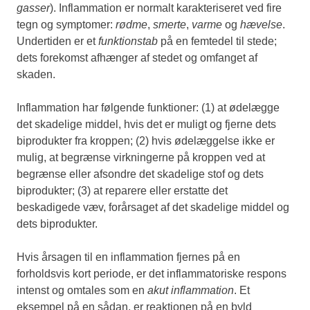
gasser
). Inflammation er normalt karakteriseret ved fire
tegn og symptomer:
rødme
,
smerte
,
varme
og
hævelse
.
Undertiden er et
funktionstab
på en femtedel til stede;
dets forekomst afhænger af stedet og omfanget af
skaden.
Inflammation har følgende funktioner: (1) at ødelægge
det skadelige middel, hvis det er muligt og fjerne dets
biprodukter fra kroppen; (2) hvis ødelæggelse ikke er
mulig, at begrænse virkningerne på kroppen ved at
begrænse eller afsondre det skadelige stof og dets
biprodukter; (3) at reparere eller erstatte det
beskadigede væv, forårsaget af det skadelige middel og
dets biprodukter.
Hvis årsagen til en inflammation fjernes på en
forholdsvis kort periode, er det inflammatoriske respons
intenst og omtales som en
akut inflammation
. Et
eksempel på en sådan, er reaktionen på en byld