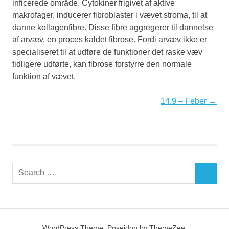
inficerede område. Cytokiner frigivet af aktive
makrofager, inducerer fibroblaster i vævet stroma, til at
danne kollagenfibre. Disse fibre aggregerer til dannelse
af arvæv, en proces kaldet fibrose. Fordi arvæv ikke er
specialiseret til at udføre de funktioner det raske væv
tidligere udførte, kan fibrose forstyrre den normale
funktion af vævet.
14.9 – Feber →
Search
SEARCH
for:
WordPress Theme: Poseidon by ThemeZee.