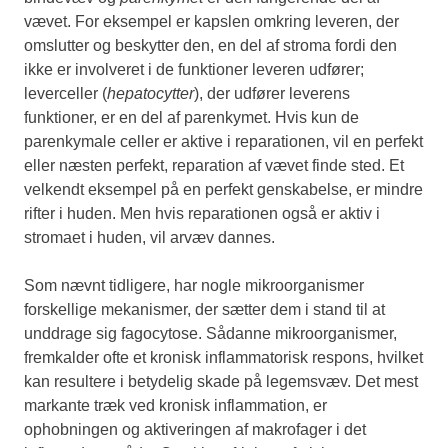
vævet. For eksempel er kapslen omkring leveren, der
omslutter og beskytter den, en del af stroma fordi den
ikke er involveret i de funktioner leveren udfører;
leverceller (
hepatocytter
), der udfører leverens
funktioner, er en del af parenkymet. Hvis kun de
parenkymale celler er aktive i reparationen, vil en perfekt
eller næsten perfekt, reparation af vævet finde sted. Et
velkendt eksempel på en perfekt genskabelse, er mindre
rifter i huden. Men hvis reparationen også er aktiv i
stromaet i huden, vil arvæv dannes.
Som nævnt tidligere, har nogle mikroorganismer
forskellige mekanismer, der sætter dem i stand til at
unddrage sig fagocytose. Sådanne mikroorganismer,
fremkalder ofte et kronisk inflammatorisk respons, hvilket
kan resultere i betydelig skade på legemsvæv. Det mest
markante træk ved kronisk inflammation, er
ophobningen og aktiveringen af makrofager i det