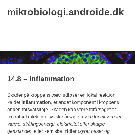
mikrobiologi.androide.dk
MENU
Skip
to
content
14.8 – Inflammation
Skader på kroppens væv, udløser en lokal reaktion
kaldet
inflammation
, et andet komponent i kroppens
anden forsvarslinje. Skaden kan være forårsaget af
mikrobiel infektion, fysiske årsager (
som for eksempel
varme, strålingsenergi, elektricitet eller skarpe
genstande
), eller kemiske midler (
syrer baser og