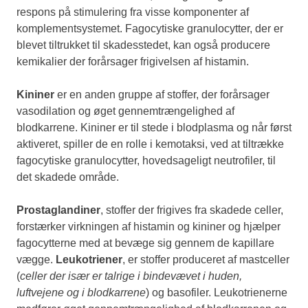
respons på stimulering fra visse komponenter af
komplementsystemet. Fagocytiske granulocytter, der er
blevet tiltrukket til skadesstedet, kan også producere
kemikalier der forårsager frigivelsen af histamin.
Kininer
er en anden gruppe af stoffer, der forårsager
vasodilation og øget gennemtrængelighed af
blodkarrene. Kininer er til stede i blodplasma og når først
aktiveret, spiller de en rolle i kemotaksi, ved at tiltrække
fagocytiske granulocytter, hovedsageligt neutrofiler, til
det skadede område.
Prostaglandiner
, stoffer der frigives fra skadede celler,
forstærker virkningen af histamin og kininer og hjælper
fagocytterne med at bevæge sig gennem de kapillare
vægge.
Leukotriener
, er stoffer produceret af mastceller
(
celler der især er talrige i bindevævet i huden,
luftvejene og i blodkarrene
) og basofiler. Leukotrienerne