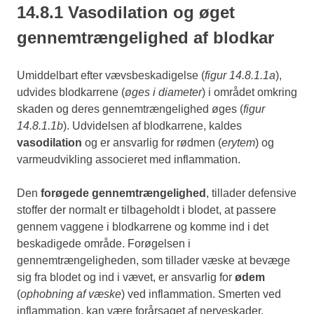
14.8.1 Vasodilation og øget
gennemtrængelighed af blodkar
Umiddelbart efter vævsbeskadigelse (
figur 14.8.1.1a
),
udvides blodkarrene (
øges i diameter
) i området omkring
skaden og deres gennemtrængelighed øges (
figur
14.8.1.1b
). Udvidelsen af blodkarrene, kaldes
vasodilation
og er ansvarlig for rødmen (
erytem
) og
varmeudvikling associeret med inflammation.
Den
forøgede gennemtrængelighed
, tillader defensive
stoffer der normalt er tilbageholdt i blodet, at passere
gennem vaggene i blodkarrene og komme ind i det
beskadigede område. Forøgelsen i
gennemtrængeligheden, som tillader væske at bevæge
sig fra blodet og ind i vævet, er ansvarlig for
ødem
(
ophobning af væske
) ved inflammation. Smerten ved
inflammation, kan være forårsaget af nerveskader,