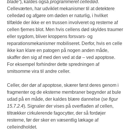
blade”
), kaldes også
programmeret celledød
.
Celleværten, har udviklet mekanismer til at detektere
celledød og afgøre om døden er naturlig, i hvilket
tilfælde der ikke er en trussen involveret og resterne af
cellen fjernes blot. Men hvis cellens død skyldes traumer
eller sygdom, bliver kroppens forsvars- og
reparationsmekanismer mobiliseret. Derfor, hvis en celle
ikke kan klare en patogen på nogen anden måde,
skaffer den sig af med den ved at dø – ved apoptose.
For eksempel forhindrer dette spredningen af
smitsomme vira til andre celler.
Celler, der dør af apoptose, skærer først deres genom i
fragmenter og de eksterne membraner begynder at bule
udad på en måde, der kaldes blære dannelse (
se figur
15.7.2.4
). Signaler der vises på overfladen af cellen,
tiltrækker cirkulerende fagocytter, der så fordøjer
resterne, før der sker en væsentlig lækage af
celleindholdet.