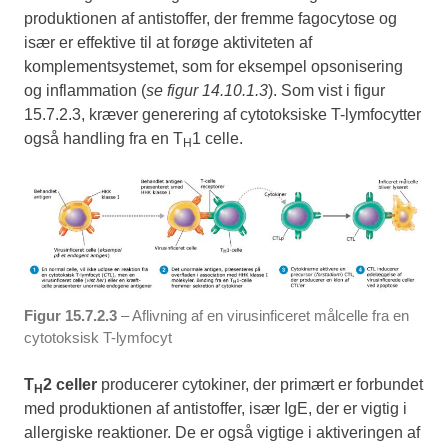
produktionen af antistoffer, der fremme fagocytose og
især er effektive til at forøge aktiviteten af
komplementsystemet, som for eksempel opsonisering
og inflammation (
se figur 14.10.1.3
). Som vist i figur
15.7.2.3, kræver generering af cytotoksiske T-lymfocytter
også handling fra en T
1 celle.
H
Figur 15.7.2.3
– Aflivning af en virusinficeret målcelle fra en
cytotoksisk T-lymfocyt
T
2 celler
producerer cytokiner, der primært er forbundet
H
med produktionen af antistoffer, især IgE, der er vigtig i
allergiske reaktioner. De er også vigtige i aktiveringen af