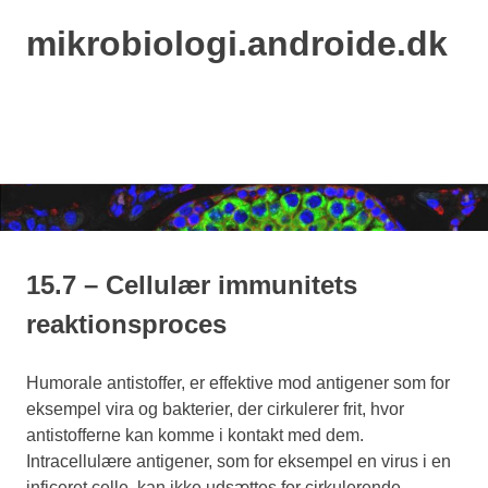
mikrobiologi.androide.dk
MENU
Skip
to
content
15.7 – Cellulær immunitets
reaktionsproces
Humorale antistoffer, er effektive mod antigener som for
eksempel vira og bakterier, der cirkulerer frit, hvor
antistofferne kan komme i kontakt med dem.
Intracellulære antigener, som for eksempel en virus i en
inficeret celle, kan ikke udsættes for cirkulerende