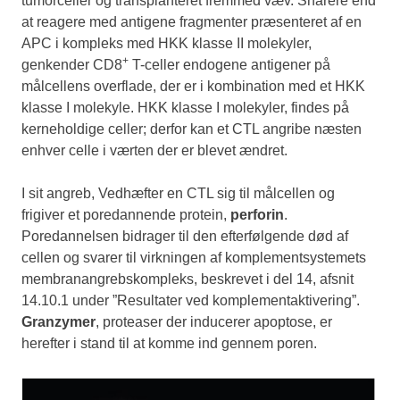
tumorceller og transplanteret fremmed væv. Snarere end
at reagere med antigene fragmenter præsenteret af en
APC i kompleks med HKK klasse II molekyler,
+
genkender CD8
T-celler endogene antigener på
målcellens overflade, der er i kombination med et HKK
klasse I molekyle. HKK klasse I molekyler, findes på
kerneholdige celler; derfor kan et CTL angribe næsten
enhver celle i værten der er blevet ændret.
I sit angreb, Vedhæfter en CTL sig til målcellen og
frigiver et poredannende protein,
perforin
.
Poredannelsen bidrager til den efterfølgende død af
cellen og svarer til virkningen af komplementsystemets
membranangrebskompleks, beskrevet i del 14, afsnit
14.10.1 under ”Resultater ved komplementaktivering”.
Granzymer
, proteaser der inducerer apoptose, er
herefter i stand til at komme ind gennem poren.