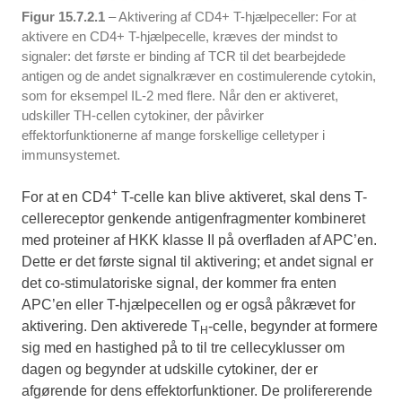
Figur 15.7.2.1
– Aktivering af CD4+ T-hjælpeceller: For at
aktivere en CD4+ T-hjælpecelle, kræves der mindst to
signaler: det første er binding af TCR til det bearbejdede
antigen og de andet signalkræver en costimulerende cytokin,
som for eksempel IL-2 med flere. Når den er aktiveret,
udskiller TH-cellen cytokiner, der påvirker
effektorfunktionerne af mange forskellige celletyper i
immunsystemet.
+
For at en CD4
T-celle kan blive aktiveret, skal dens T-
cellereceptor genkende antigenfragmenter kombineret
med proteiner af HKK klasse II på overfladen af APC’en.
Dette er det første signal til aktivering; et andet signal er
det co-stimulatoriske signal, der kommer fra enten
APC’en eller T-hjælpecellen og er også påkrævet for
aktivering. Den aktiverede T
-celle, begynder at formere
H
sig med en hastighed på to til tre cellecyklusser om
dagen og begynder at udskille cytokiner, der er
afgørende for dens effektorfunktioner. De prolifererende