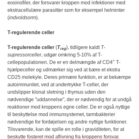
eosinofiler, der forsvarer kroppen mod infektioner med
ekstracellulære parasitter som for eksempel helminter
(
indvoldsorm
).
T-regulerende celler
T-regulerende celler
(
T
), tidligere kaldt
T-
reg
supressorceller
, udgør omkring 5-10% af T-
+
cellepopulationen. De er en delmængde af CD4
T-
hjælpeceller og udmærker sig ved at bære et ekstra
CD25 molekyle. Deres primære funktion, er at bekæmpe
autoimmunitet, ved at undertrykke T-celler, der
undslipper klonal sletning i thymus uden den
nødvendige ”uddannelse”, der er nødvendig for at undgå
reaktioner mod kroppens egne celler. De er også nyttige
til beskyttelse mod immunsystemet, tarmbakterier
nødvendige for fordøjelsen og andre nyttige funktioner.
Tilsvarende, kan de spille en rolle i graviditeten, for at
beskytte fosteret mod aflivning fra kroppens forsvar.