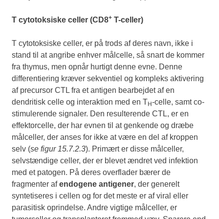
+
T cytotoksiske celler (CD8
T-celler)
T cytotoksiske celler, er på trods af deres navn, ikke i
stand til at angribe enhver målcelle, så snart de kommer
fra thymus, men opnår hurtigt denne evne. Denne
differentiering kræver sekventiel og kompleks aktivering
af precursor CTL fra et antigen bearbejdet af en
dendritisk celle og interaktion med en T
-celle, samt co-
H
stimulerende signaler. Den resulterende CTL, er en
effektorcelle, der har evnen til at genkende og dræbe
målceller, der anses for ikke at være en del af kroppen
selv (
se figur 15.7.2.3
). Primært er disse målceller,
selvstændige celler, der er blevet ændret ved infektion
med et patogen. På deres overflader bærer de
fragmenter af
endogene antigener
, der generelt
syntetiseres i cellen og for det meste er af viral eller
parasitisk oprindelse. Andre vigtige målceller, er