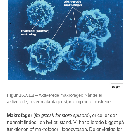
Figur 15.7.1.2
– Aktiverede makrofager: Når de er
aktiverede, bliver makrofager større og mere pjuskede.
Makrofager
(
fra græsk for store spisere
), er celler der
normalt findes i en hviletilstand. Vi har allerede kigget på
funktionen af makrofager i fagocytosen. De er vigtige for