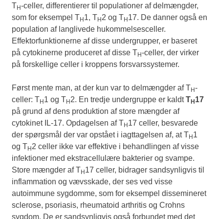
T
-celler, differentierer til populationer af delmængder,
H
som for eksempel T
1, T
2 og T
17. De danner også en
H
H
H
population af langlivede hukommelsesceller.
Effektorfunktionerne af disse undergrupper, er baseret
på cytokinerne produceret af disse T
-celler, der virker
H
på forskellige celler i kroppens forsvarssystemer.
Først mente man, at der kun var to delmængder af T
-
H
celler: T
1 og T
2. En tredje undergruppe er kaldt
T
17
H
H
H
på grund af dens produktion af store mængder af
cytokinet IL-17. Opdagelsen af T
17 celler, besvarede
H
der spørgsmål der var opstået i iagttagelsen af, at T
1
H
og T
2 celler ikke var effektive i behandlingen af visse
H
infektioner med ekstracellulære bakterier og svampe.
Store mængder af T
17 celler, bidrager sandsynligvis til
H
inflammation og vævsskade, der ses ved visse
autoimmune sygdomme, som for eksempel dissemineret
sclerose, psoriasis, rheumatoid arthritis og Crohns
sygdom. De er sandsynligvis også forbundet med det