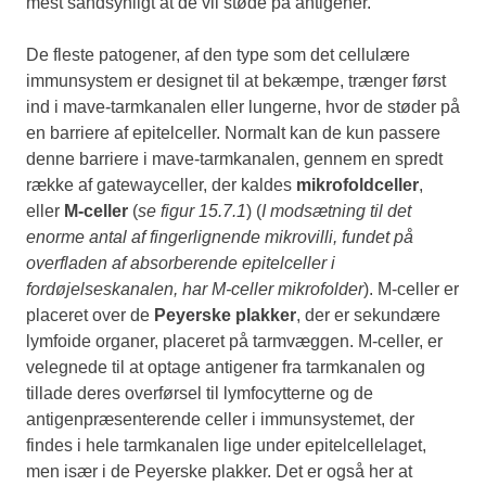
mest sandsynligt at de vil støde på antigener.
De fleste patogener, af den type som det cellulære
immunsystem er designet til at bekæmpe, trænger først
ind i mave-tarmkanalen eller lungerne, hvor de støder på
en barriere af epitelceller. Normalt kan de kun passere
denne barriere i mave-tarmkanalen, gennem en spredt
række af gatewayceller, der kaldes
mikrofoldceller
,
eller
M-celler
(
se figur 15.7.1
) (
I modsætning til det
enorme antal af fingerlignende mikrovilli, fundet på
overfladen af absorberende epitelceller i
fordøjelseskanalen, har M-celler mikrofolder
). M-celler er
placeret over de
Peyerske plakker
, der er sekundære
lymfoide organer, placeret på tarmvæggen. M-celler, er
velegnede til at optage antigener fra tarmkanalen og
tillade deres overførsel til lymfocytterne og de
antigenpræsenterende celler i immunsystemet, der
findes i hele tarmkanalen lige under epitelcellelaget,
men især i de Peyerske plakker. Det er også her at