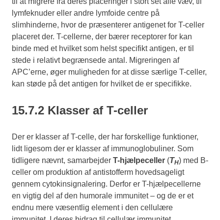
til at migrere fra deres placeringer i stort set alle væv, til
lymfeknuder eller andre lymfoide centre på
slimhinderne, hvor de præsenterer antigenet for T-celler
placeret der. T-cellerne, der bærer receptorer for kan
binde med et hvilket som helst specifikt antigen, er til
stede i relativt begrænsede antal. Migreringen af
APC’erne, øger muligheden for at disse særlige T-celler,
kan støde på det antigen for hvilket de er specifikke.
15.7.2 Klasser af T-celler
Der er klasser af T-celle, der har forskellige funktioner,
lidt ligesom der er klasser af immunoglobuliner. Som
tidligere nævnt, samarbejder
T-hjælpeceller
(
T
) med B-
H
celler om produktion af antistofferm hovedsageligt
gennem cytokinsignalering. Derfor er T-hjælpecellerne
en vigtig del af den humorale immunitet – og de er et
endnu mere væsentlig element i den cellulære
immunitet. I deres bidrag til cellulær immunitet,