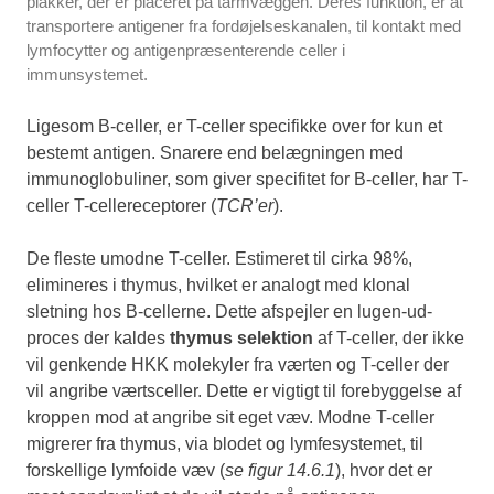
plakker, der er placeret på tarmvæggen. Deres funktion, er at
transportere antigener fra fordøjelseskanalen, til kontakt med
lymfocytter og antigenpræsenterende celler i
immunsystemet.
Ligesom B-celler, er T-celler specifikke over for kun et
bestemt antigen. Snarere end belægningen med
immunoglobuliner, som giver specifitet for B-celler, har T-
celler T-cellereceptorer (
TCR’er
).
De fleste umodne T-celler. Estimeret til cirka 98%,
elimineres i thymus, hvilket er analogt med klonal
sletning hos B-cellerne. Dette afspejler en lugen-ud-
proces der kaldes
thymus selektion
af T-celler, der ikke
vil genkende HKK molekyler fra værten og T-celler der
vil angribe værtsceller. Dette er vigtigt til forebyggelse af
kroppen mod at angribe sit eget væv. Modne T-celler
migrerer fra thymus, via blodet og lymfesystemet, til
forskellige lymfoide væv (
se figur 14.6.1
), hvor det er