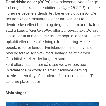
Dendritiske celler
(
DC’er
) er kendetegnet, ved aflange
forlængelser, kaldet dendritter (
se figur 15.7.1.1
), fordi de
ligner nervecellers dendritter. De er de vigtigste APC’er
der fremkalder immunreaktioner fra T-celler. De
dendritiske celler i huden og de genitale områder, kaldes
stadig
Langerhanske celler
, eller
Langerhanske DC’ere
.
Disse udgør kun en af mindst fire populationer af DC’ere
opkaldt efter deres afledning eller placering. Andre
populationer er fundet i lymfeknuder, milten, thymus,
blod og forskellige væv med undtagelse af hjernen.
Dendritiske celler, der fungerer som
kontrolforanstaltninger på disse væv, vil opsluge
invaderende mikroorganismer, nedbryde dem og
overføre dem til lymfeknuderne for præsentation til T-
cellerne placeret der.
Makrofager