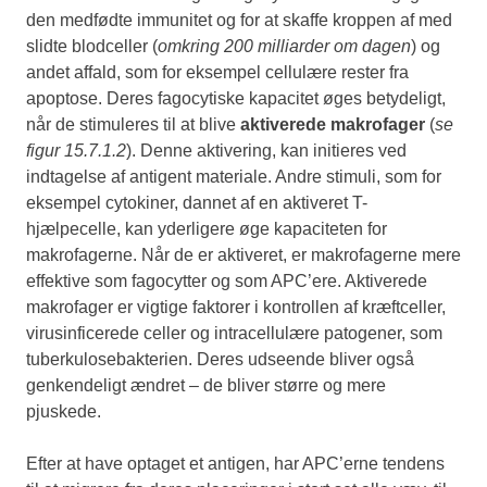
den medfødte immunitet og for at skaffe kroppen af med
slidte blodceller (
omkring 200 milliarder om dagen
) og
andet affald, som for eksempel cellulære rester fra
apoptose. Deres fagocytiske kapacitet øges betydeligt,
når de stimuleres til at blive
aktiverede makrofager
(
se
figur 15.7.1.2
). Denne aktivering, kan initieres ved
indtagelse af antigent materiale. Andre stimuli, som for
eksempel cytokiner, dannet af en aktiveret T-
hjælpecelle, kan yderligere øge kapaciteten for
makrofagerne. Når de er aktiveret, er makrofagerne mere
effektive som fagocytter og som APC’ere. Aktiverede
makrofager er vigtige faktorer i kontrollen af kræftceller,
virusinficerede celler og intracellulære patogener, som
tuberkulosebakterien. Deres udseende bliver også
genkendeligt ændret – de bliver større og mere
pjuskede.
Efter at have optaget et antigen, har APC’erne tendens