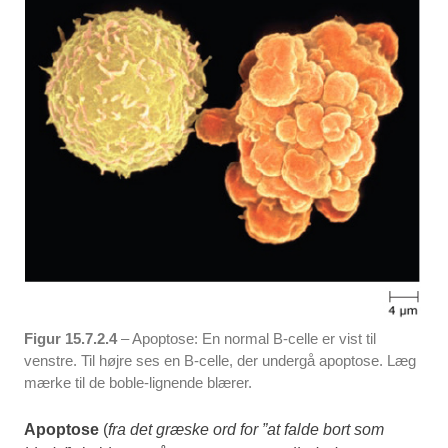
Figur 15.7.2.4
– Apoptose: En normal B-celle er vist til
venstre. Til højre ses en B-celle, der undergå apoptose. Læg
mærke til de boble-lignende blærer.
Apoptose
(
fra det græske ord for ”at falde bort som