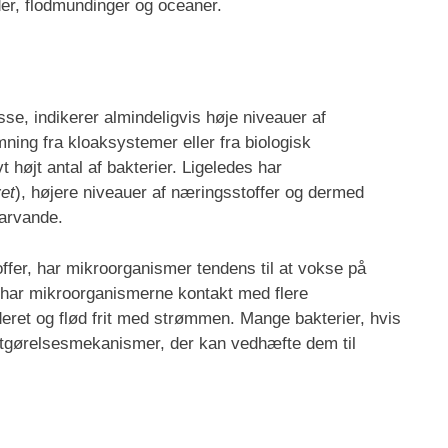
er, flodmundinger og oceaner.
e, indikerer almindeligvis høje niveauer af
mning fra kloaksystemer eller fra biologisk
vt højt antal af bakterier. Ligeledes har
vet
), højere niveauer af næringsstoffer og dermed
farvande.
ffer, har mikroorganismer tendens til at vokse på
, har mikroorganismerne kontakt med flere
deret og flød frit med strømmen. Mange bakterier, hvis
astgørelsesmekanismer, der kan vedhæfte dem til