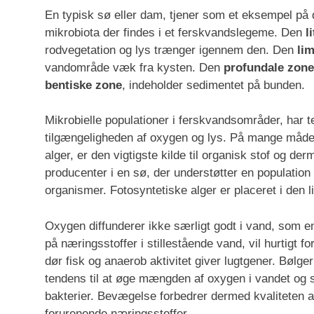
En typisk sø eller dam, tjener som et eksempel på d
mikrobiota der findes i et ferskvandslegeme. Den
l
rodvegetation og lys trænger igennem den. Den
li
vandområde væk fra kysten. Den
profundale zone
bentiske zone
, indeholder sedimentet på bunden.
Mikrobielle populationer i ferskvandsområder, har t
tilgængeligheden af oxygen og lys. På mange måder, 
alger, er den vigtigste kilde til organisk stof og d
producenter i en sø, der understøtter en population
organismer. Fotosyntetiske alger er placeret i den 
Oxygen diffunderer ikke særligt godt i vand, som e
på næringsstoffer i stillestående vand, vil hurtigt f
dør fisk og anaerob aktivitet giver lugtgener. Bølge
tendens til at øge mængden af oxygen i vandet og 
bakterier. Bevægelse forbedrer dermed kvaliteten 
forurenende næringsstoffer.