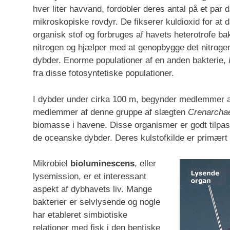
hver liter havvand, fordobler deres antal på et pa
mikroskopiske rovdyr. De fikserer kuldioxid for at d
organisk stof og forbruges af havets heterotrofe ba
nitrogen og hjælper med at genopbygge det nitroge
dybder. Enorme populationer af en anden bakterie,
fra disse fotosyntetiske populationer.
I dybder under cirka 100 m, begynder medlemmer af 
medlemmer af denne gruppe af slægten
Crenarcha
biomasse i havene. Disse organismer er godt tilpass
de oceanske dybder. Deres kulstofkilde er primært 
Mikrobiel
bioluminescens
, eller
lysemission, er et interessant
aspekt af dybhavets liv. Mange
bakterier er selvlysende og nogle
har etableret simbiotiske
relationer med fisk i den bentiske