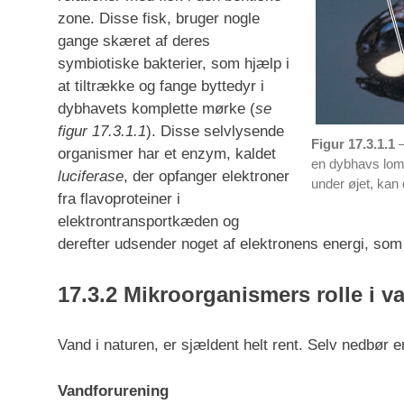
zone. Disse fisk, bruger nogle
gange skæret af deres
symbiotiske bakterier, som hjælp i
at tiltrække og fange byttedyr i
dybhavets komplette mørke (
se
figur 17.3.1.1
). Disse selvlysende
Figur 17.3.1.1
–
organismer har et enzym, kaldet
en dybhavs lomm
luciferase
, der opfanger elektroner
under øjet, kan
fra flavoproteiner i
elektrontransportkæden og
derefter udsender noget af elektronens energi, som 
17.3.2 Mikroorganismers rolle i v
Vand i naturen, er sjældent helt rent. Selv nedbør er
Vandforurening