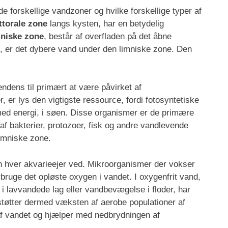
e forskellige vandzoner og hvilke forskellige typer af
ittorale zone
langs kysten, har en betydelig
mniske zone
, består af overfladen på det åbne
, er det dybere vand under den limniske zone. Den
endens til primært at være påvirket af
er lys den vigtigste ressource, fordi fotosyntetiske
ermed energi, i søen. Disse organismer er de primære
 af bakterier, protozoer, fisk og andre vandlevende
limniske zone.
n hver akvarieejer ved. Mikroorganismer der vokser
orbruge det opløste oxygen i vandet. I oxygenfrit vand,
r i lavvandede lag eller vandbevægelse i floder, har
støtter dermed væksten af aerobe populationer af
af vandet og hjælper med nedbrydningen af