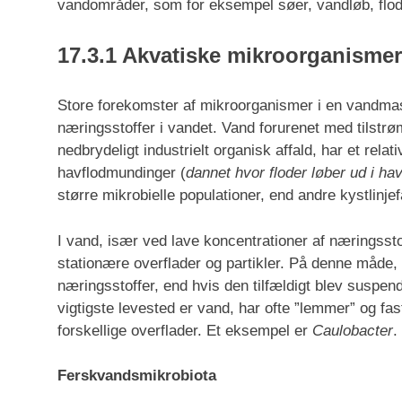
vandområder, som for eksempel søer, vandløb, flod
17.3.1 Akvatiske mikroorganismer
Store forekomster af mikroorganismer i en vandmass
næringsstoffer i vandet. Vand forurenet med tilstrø
nedbrydeligt industrielt organisk affald, har et relati
havflodmundinger (
dannet hvor floder løber ud i ha
større mikrobielle populationer, end andre kystlinje
I vand, især ved lave koncentrationer af næringssto
stationære overflader og partikler. På denne måde
næringsstoffer, end hvis den tilfældigt blev suspen
vigtigste levested er vand, har ofte ”lemmer” og f
forskellige overflader. Et eksempel er
Caulobacter
.
Ferskvandsmikrobiota