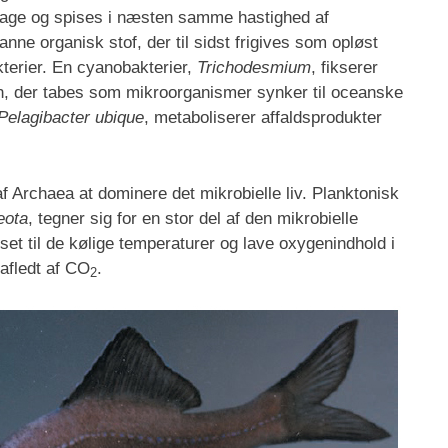
r dage og spises i næsten samme hastighed af
anne organisk stof, der til sidst frigives som opløst
kterier. En cyanobakterier,
Trichodesmium
, fikserer
n, der tabes som mikroorganismer synker til oceanske
Pelagibacter ubique
, metaboliserer affaldsprodukter
Archaea at dominere det mikrobielle liv. Planktonisk
eota
, tegner sig for en stor del af den mikrobielle
et til de kølige temperaturer og lave oxygenindhold i
afledt af CO
.
2