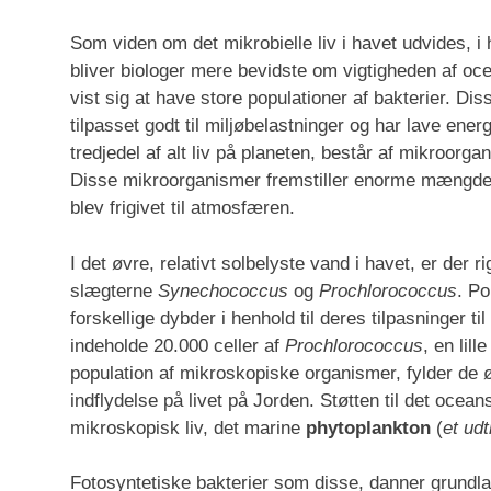
Som viden om det mikrobielle liv i havet udvides, i
bliver biologer mere bevidste om vigtigheden af o
vist sig at have store populationer af bakterier. Di
tilpasset godt til miljøbelastninger og har lave ene
tredjedel af alt liv på planeten, består af mikroorg
Disse mikroorganismer fremstiller enorme mængder
blev frigivet til atmosfæren.
I det øvre, relativt solbelyste vand i havet, er der
slægterne
Synechococcus
og
Prochlorococcus
. Po
forskellige dybder i henhold til deres tilpasninger t
indeholde 20.000 celler af
Prochlorococcus
, en lil
population af mikroskopiske organismer, fylder de 
indflydelse på livet på Jorden. Støtten til det ocean
mikroskopisk liv, det marine
phytoplankton
(
et ud
Fotosyntetiske bakterier som disse, danner grundla