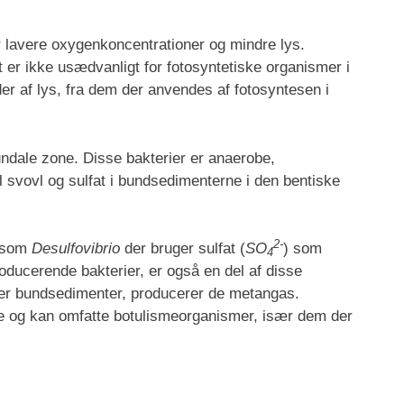
r lavere oxygenkoncentrationer og mindre lys.
t er ikke usædvanligt for fotosyntetiske organismer i
er af lys, fra dem der anvendes af fotosyntesen i
fundale zone. Disse bakterier er anaerobe,
il svovl og sulfat i bundsedimenterne i den bentiske
2-
r som
Desulfovibrio
der bruger sulfat (
SO
) som
4
oducerende bakterier, er også en del af disse
ler bundsedimenter, producerer de metangas.
ne og kan omfatte botulismeorganismer, især dem der