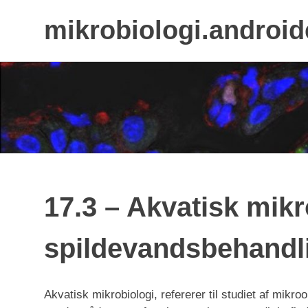
mikrobiologi.android
Skip
to
content
17.3 – Akvatisk mikr
spildevandsbehandl
Akvatisk mikrobiologi, refererer til studiet af mikro