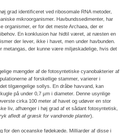
 høj grad identificeret ved ribosomale RNA metoder,
ceaniske mikroorganismer. Havbundssedimenter, har
sse organismer, er for det meste Archaea, der er
rgibehov. En konklusion har hidtil været, at næsten en
anismer der lever, ikke i havet, men under havbunden.
 metangas, der kunne være miljøskadelige, hvis det
 rigelige mængder af de fotosyntetiske cyanobakterier af
pulationerne af forskellige stammer, varierer i
il det tilgængelige sollys. En dråbe havvand, kan
le kugle på under 0,7 µm i diameter. Denne usynlige
øverste cirka 100 meter af havet og udøver en stor
ske liv, afhænger i høj grad af et sådant fotosyntetisk,
tryk afledt af græsk for vandrende planter
).
g for den oceanske fødekæde. Milliarder af disse i