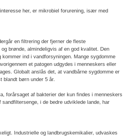
interesse her, er mikrobiel forurening, især med
går en filtrering der fjerner de fleste
 og brønde, almindeligvis af en god kvalitet. Den
øring kommer ind i vandforsyningen. Mange sygdomme
 hvorigennem et patogen udgydes i menneskers eller
ndtages. Globalt anslås det, at vandbårne sygdomme er
t blandt børn under 5 år.
 forårsaget af bakterier der kun findes i menneskers
f sandfiltersenge, i de bedre udviklede lande, har
eligt. Industrielle og landbrugskemikalier, udvaskes