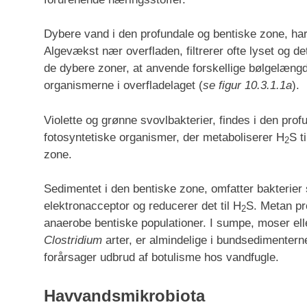
Dybere vand i den profundale og bentiske zone, ha
Algevækst nær overfladen, filtrerer ofte lyset og de
de dybere zoner, at anvende forskellige bølgelængd
organismerne i overfladelaget (
se figur 10.3.1.1a
).
Violette og grønne svovlbakterier, findes i den pro
fotosyntetiske organismer, der metaboliserer H
S t
2
zone.
Sedimentet i den bentiske zone, omfatter bakterie
elektronacceptor og reducerer det til H
S. Metan pr
2
anaerobe bentiske populationer. I sumpe, moser el
Clostridium
arter, er almindelige i bundsedimenter
forårsager udbrud af botulisme hos vandfugle.
Havvandsmikrobiota