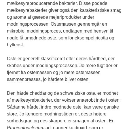
mælkesyreproducerende bakterier. Disse podede
mælkesyrebakterier giver også den karakteristiske smag
og aroma af gærede mejeriprodukter under
modningsprocessen. Ostemassen gennemgår en
mikrobiel modningsproces, undtagen med hensyn til
nogle få umodnede oste, som for eksempel ricotta og
hytteost.
Oste er generelt klassificeret efter deres hårdhed, der
skabes under modningsprocessen. Jo mere fugt der er
fjernet fra ostemassen og jo mere ostemassen
sammenpresses, jo hårdere bliver osten.
Den hårde cheddar og de schweiziske oste, er modnet
af mælkesyrebakterier, der vokser anaerobt inde i osten.
Sådanne hårde, indre modnede oste, kan være ganske
store. Jo længere modningstiden er, desto højere
surhedsgrad og des skarpere er smagen af osten. En
Propionibacterium
art, danner kuldioxid, som er