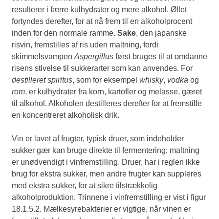
resulterer i færre kulhydrater og mere alkohol. Øllet
fortyndes derefter, for at nå frem til en alkoholprocent
inden for den normale ramme.
Sake
, den japanske
risvin, fremstilles af ris uden maltning, fordi
skimmelsvampen
Aspergillus
først bruges til at omdanne
risens stivelse til sukkerarter som kan anvendes. For
destilleret spiritus
, som for eksempel
whisky
,
vodka
og
rom
, er kulhydrater fra korn, kartofler og melasse, gæret
til alkohol. Alkoholen destilleres derefter for at fremstille
en koncentreret alkoholisk drik.
Vin er lavet af frugter, typisk druer, som indeholder
sukker gær kan bruge direkte til fermentering; maltning
er unødvendigt i vinfremstilling. Druer, har i reglen ikke
brug for ekstra sukker, men andre frugter kan suppleres
med ekstra sukker, for at sikre tilstrækkelig
alkoholproduktion. Trinnene i vinfremstilling er vist i figur
18.1.5.2. Mælkesyrebakterier er vigtige, når vinen er