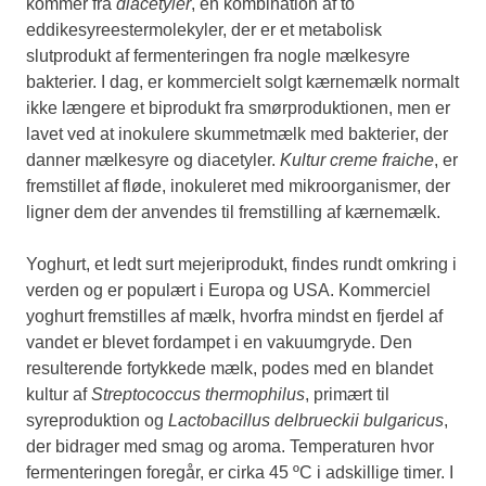
kommer fra
diacetyler
, en kombination af to
eddikesyreestermolekyler, der er et metabolisk
slutprodukt af fermenteringen fra nogle mælkesyre
bakterier. I dag, er kommercielt solgt kærnemælk normalt
ikke længere et biprodukt fra smørproduktionen, men er
lavet ved at inokulere skummetmælk med bakterier, der
danner mælkesyre og diacetyler.
Kultur creme fraiche
, er
fremstillet af fløde, inokuleret med mikroorganismer, der
ligner dem der anvendes til fremstilling af kærnemælk.
Yoghurt, et ledt surt mejeriprodukt, findes rundt omkring i
verden og er populært i Europa og USA. Kommerciel
yoghurt fremstilles af mælk, hvorfra mindst en fjerdel af
vandet er blevet fordampet i en vakuumgryde. Den
resulterende fortykkede mælk, podes med en blandet
kultur af
Streptococcus thermophilus
, primært til
syreproduktion og
Lactobacillus delbrueckii bulgaricus
,
der bidrager med smag og aroma. Temperaturen hvor
fermenteringen foregår, er cirka 45 ºC i adskillige timer. I