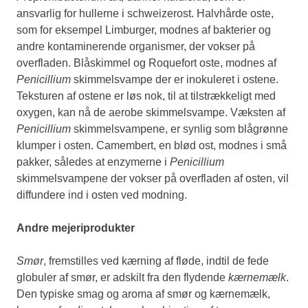
ansvarlig for hullerne i schweizerost. Halvhårde oste,
som for eksempel Limburger, modnes af bakterier og
andre kontaminerende organismer, der vokser på
overfladen. Blåskimmel og Roquefort oste, modnes af
Penicillium
skimmelsvampe der er inokuleret i ostene.
Teksturen af ostene er løs nok, til at tilstrækkeligt med
oxygen, kan nå de aerobe skimmelsvampe. Væksten af
Penicillium
skimmelsvampene, er synlig som blågrønne
klumper i osten. Camembert, en blød ost, modnes i små
pakker, således at enzymerne i
Penicillium
skimmelsvampene der vokser på overfladen af osten, vil
diffundere ind i osten ved modning.
Andre mejeriprodukter
Smør
, fremstilles ved kærning af fløde, indtil de fede
globuler af smør, er adskilt fra den flydende
kærnemælk
.
Den typiske smag og aroma af smør og kærnemælk,