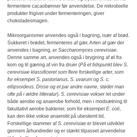
fermentere cacaobønner før anvendelse. De mikrobielle
produkter frigivet under fermenteringen, giver
chokoladesmagen.
Mikroorganismer anvendes også i bagning, især af brød.
Sukkeret i brødet, fermenteres af gær. Arten af gær der
anvendes i bagning, er
Saccharomyces cerevisiae
.
Denne samme art, anvendes også i brygning af øl fra
korn og til gæring af vin fra druer (
På et tidspunkt blev S.
cerevisiae klassificeret som flere forskellige arter, som
for eksempel S. pastorianus, S. uvarum og S. c.
ellipsoideus. Disse og et par andre navne, støder man
ofte på i ældre litteratur
).
S. cerevisiae
vokser let under
både aerobe og anaerobe forhold, men i modsætning til
fakultativt aerobe bakterier, som for eksempel
E. coli
,
kan den ikke vokse anaerobt på ubestemt tid.
Forskellige stammer af
S. cerevisiae
er blevet udviklet
gennem århundreder og er stærkt tilpasset anvendelse