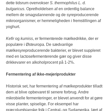
dette tidsrum overvokser
S. thermophilus
L. d.
bulgaricus
. Opretholdelsen af en ordentlig balance
mellem de smagsdannende og de syreproducerende
mikroorganismer, er hemmeligheden i fremstillingen af
yoghurt.
Kefir
og
kumiss
, er fermenterede mælkedrikke, der er
populære i Østeuropa. De sædvanlige
mælkesyreproducerende bakterier, er blevet suppleret
med en lactosefermenterende gær og giver disse
drikkevarer en alkoholprocent på 1-2%.
Fermentering af ikke-mejeriprodukter
Historisk set, har fermentering af mælkeprodukter tilladt
dem at blive opbevaret til senere forbrug. Andre
mikrobielle fermenteringer, er blevet anvendt for at gøre
visse planter, spiselige. For eksempel har
præcolumbianske folk i Central- og Sydamerika, lært af