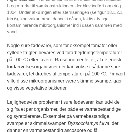
Læg mærke til sømkonstruktionen, der blev indført omkring
1904. Under afkølingen efter steriliseringen (se figur 18.1.2.1,
trin 6), kan vakuummet dannet i dåsen, faktisk tvinge
kontaminerende mikroorganismer ind i dåsen sammen med
vand.
Nogle sure fødevarer, som for eksempel tomater eller
syltede frugter, bevares ved forarbejdningstemperaturer
på 100 ºC eller lavere. Ræsonnementet er, at de eneste
fordærvelsesorganismer der kan vokse i sådanne sure
fødevarer, let dræbes af temperaturer på 100 ºC. Primært
ville disse mikroorganismer være skimmelsvampe, gær
og visse vegetative bakterier.
Lejlighedsvise problemer i sure fødevarer, kan udvikle
sig fra et par organismer, der både er varmebestandige
og syretolerante. Eksempler på varmebestandige
svampe er skimmelsvampen
Byssochlamys fulva
, der
danner en varmebestandig ascospore og få