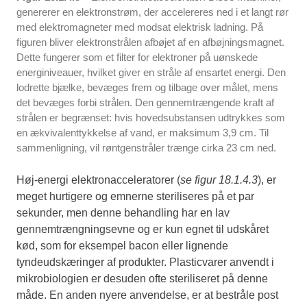
genererer en elektronstrøm, der accelereres ned i et langt rør
med elektromagneter med modsat elektrisk ladning. På
figuren bliver elektronstrålen afbøjet af en afbøjningsmagnet.
Dette fungerer som et filter for elektroner på uønskede
energiniveauer, hvilket giver en stråle af ensartet energi. Den
lodrette bjælke, bevæges frem og tilbage over målet, mens
det bevæges forbi strålen. Den gennemtrængende kraft af
strålen er begrænset: hvis hovedsubstansen udtrykkes som
en ækvivalenttykkelse af vand, er maksimum 3,9 cm. Til
sammenligning, vil røntgenstråler trænge cirka 23 cm ned.
Høj-energi elektronacceleratorer (
se figur 18.1.4.3
), er
meget hurtigere og emnerne steriliseres på et par
sekunder, men denne behandling har en lav
gennemtrængningsevne og er kun egnet til udskåret
kød, som for eksempel bacon eller lignende
tyndeudskæringer af produkter. Plasticvarer anvendt i
mikrobiologien er desuden ofte steriliseret på denne
måde. En anden nyere anvendelse, er at bestråle post