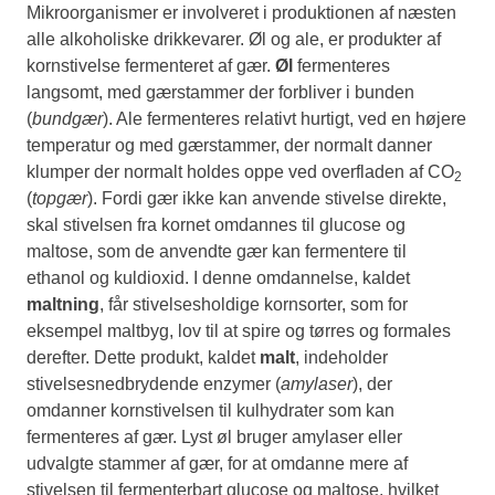
Mikroorganismer er involveret i produktionen af næsten
alle alkoholiske drikkevarer. Øl og ale, er produkter af
kornstivelse fermenteret af gær.
Øl
fermenteres
langsomt, med gærstammer der forbliver i bunden
(
bundgær
). Ale fermenteres relativt hurtigt, ved en højere
temperatur og med gærstammer, der normalt danner
klumper der normalt holdes oppe ved overfladen af CO
2
(
topgær
). Fordi gær ikke kan anvende stivelse direkte,
skal stivelsen fra kornet omdannes til glucose og
maltose, som de anvendte gær kan fermentere til
ethanol og kuldioxid. I denne omdannelse, kaldet
maltning
, får stivelsesholdige kornsorter, som for
eksempel maltbyg, lov til at spire og tørres og formales
derefter. Dette produkt, kaldet
malt
, indeholder
stivelsesnedbrydende enzymer (
amylaser
), der
omdanner kornstivelsen til kulhydrater som kan
fermenteres af gær. Lyst øl bruger amylaser eller
udvalgte stammer af gær, for at omdanne mere af
stivelsen til fermenterbart glucose og maltose, hvilket