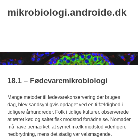
mikrobiologi.androide.dk
MENU
Skip
to
content
18.1 – Fødevaremikrobiologi
Mange metoder til fødevarekonservering der bruges i
dag, blev sandsynligvis opdaget ved en tilfældighed i
tidligere århundreder. Folk i tidlige kulturer, observerede
at tørret kød og saltet fisk modstod forrådnelse. Nomader
må have bemærket, at syrnet mælk modstod yderligere
nedbrydning, mens det stadig var velsmagende.