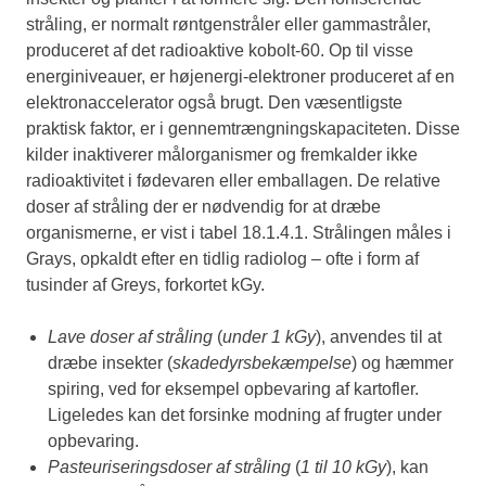
stråling, er normalt røntgenstråler eller gammastråler,
produceret af det radioaktive kobolt-60. Op til visse
energiniveauer, er højenergi-elektroner produceret af en
elektronaccelerator også brugt. Den væsentligste
praktisk faktor, er i gennemtrængningskapaciteten. Disse
kilder inaktiverer målorganismer og fremkalder ikke
radioaktivitet i fødevaren eller emballagen. De relative
doser af stråling der er nødvendig for at dræbe
organismerne, er vist i tabel 18.1.4.1. Strålingen måles i
Grays, opkaldt efter en tidlig radiolog – ofte i form af
tusinder af Greys, forkortet kGy.
Lave doser af stråling
(
under 1 kGy
), anvendes til at
dræbe insekter (
skadedyrsbekæmpelse
) og hæmmer
spiring, ved for eksempel opbevaring af kartofler.
Ligeledes kan det forsinke modning af frugter under
opbevaring.
Pasteuriseringsdoser af stråling
(
1 til 10 kGy
), kan