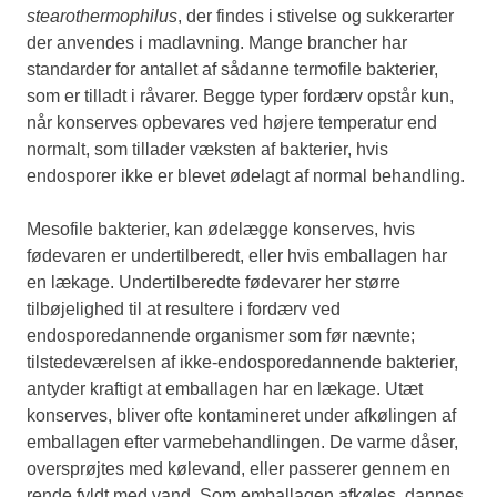
stearothermophilus
, der findes i stivelse og sukkerarter
der anvendes i madlavning. Mange brancher har
standarder for antallet af sådanne termofile bakterier,
som er tilladt i råvarer. Begge typer fordærv opstår kun,
når konserves opbevares ved højere temperatur end
normalt, som tillader væksten af bakterier, hvis
endosporer ikke er blevet ødelagt af normal behandling.
Mesofile bakterier, kan ødelægge konserves, hvis
fødevaren er undertilberedt, eller hvis emballagen har
en lækage. Undertilberedte fødevarer her større
tilbøjelighed til at resultere i fordærv ved
endosporedannende organismer som før nævnte;
tilstedeværelsen af ikke-endosporedannende bakterier,
antyder kraftigt at emballagen har en lækage. Utæt
konserves, bliver ofte kontamineret under afkølingen af
emballagen efter varmebehandlingen. De varme dåser,
oversprøjtes med kølevand, eller passerer gennem en
rende fyldt med vand. Som emballagen afkøles, dannes