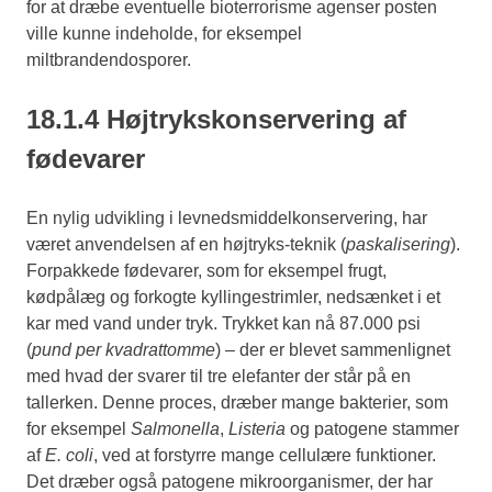
for at dræbe eventuelle bioterrorisme agenser posten
ville kunne indeholde, for eksempel
miltbrandendosporer.
18.1.4 Højtrykskonservering af
fødevarer
En nylig udvikling i levnedsmiddelkonservering, har
været anvendelsen af en højtryks-teknik (
paskalisering
).
Forpakkede fødevarer, som for eksempel frugt,
kødpålæg og forkogte kyllingestrimler, nedsænket i et
kar med vand under tryk. Trykket kan nå 87.000 psi
(
pund per kvadrattomme
) – der er blevet sammenlignet
med hvad der svarer til tre elefanter der står på en
tallerken. Denne proces, dræber mange bakterier, som
for eksempel
Salmonella
,
Listeria
og patogene stammer
af
E. coli
, ved at forstyrre mange cellulære funktioner.
Det dræber også patogene mikroorganismer, der har