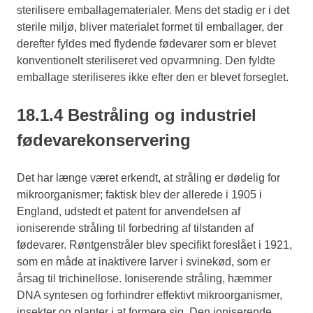
sterilisere emballagematerialer. Mens det stadig er i det
sterile miljø, bliver materialet formet til emballager, der
derefter fyldes med flydende fødevarer som er blevet
konventionelt steriliseret ved opvarmning. Den fyldte
emballage steriliseres ikke efter den er blevet forseglet.
18.1.4 Bestråling og industriel
fødevarekonservering
Det har længe været erkendt, at stråling er dødelig for
mikroorganismer; faktisk blev der allerede i 1905 i
England, udstedt et patent for anvendelsen af
ioniserende stråling til forbedring af tilstanden af
fødevarer. Røntgenstråler blev specifikt foreslået i 1921,
som en måde at inaktivere larver i svinekød, som er
årsag til trichinellose. Ioniserende stråling, hæmmer
DNA syntesen og forhindrer effektivt mikroorganismer,
insekter og planter i at formere sig. Den ioniserende