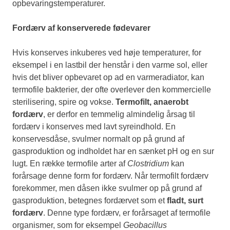
opbevaringstemperaturer.
Fordærv af konserverede fødevarer
Hvis konserves inkuberes ved høje temperaturer, for
eksempel i en lastbil der henstår i den varme sol, eller
hvis det bliver opbevaret op ad en varmeradiator, kan
termofile bakterier, der ofte overlever den kommercielle
sterilisering, spire og vokse.
Termofilt, anaerobt
fordærv
, er derfor en temmelig almindelig årsag til
fordærv i konserves med lavt syreindhold. En
konservesdåse, svulmer normalt op på grund af
gasproduktion og indholdet har en sænket pH og en sur
lugt. En række termofile arter af
Clostridium
kan
forårsage denne form for fordærv. Når termofilt fordærv
forekommer, men dåsen ikke svulmer op på grund af
gasproduktion, betegnes fordærvet som et
fladt, surt
fordærv
. Denne type fordærv, er forårsaget af termofile
organismer, som for eksempel
Geobacillus