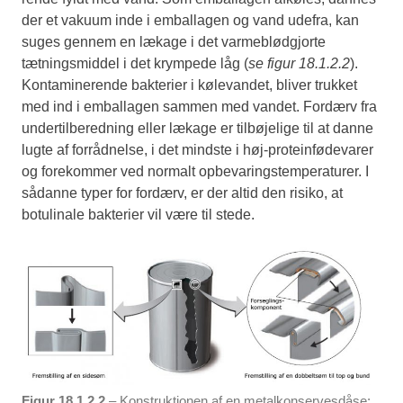
der et vakuum inde i emballagen og vand udefra, kan
suges gennem en lækage i det varmeblødgjorte
tætningsmiddel i det krympede låg (
se figur 18.1.2.2
).
Kontaminerende bakterier i kølevandet, bliver trukket
med ind i emballagen sammen med vandet. Fordærv fra
undertilberedning eller lækage er tilbøjelige til at danne
lugte af forrådnelse, i det mindste i høj-proteinfødevarer
og forekommer ved normalt opbevaringstemperaturer. I
sådanne typer for fordærv, er der altid den risiko, at
botulinale bakterier vil være til stede.
Figur 18.1.2.2
– Konstruktionen af en metalkonservesdåse: