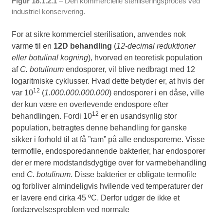
Figur 18.1.2.1
– Den kommercielle steriliseringsproces ved
industriel konservering.
For at sikre kommerciel sterilisation, anvendes nok
varme til en
12D behandling
(
12-decimal reduktioner
eller botulinal kogning
), hvorved en teoretisk population
af
C. botulinum
endosporer, vil blive nedbragt med 12
logaritmiske cyklusser. Hvad dette betyder er, at hvis der
12
var 10
(
1.000.000.000.000
) endosporer i en dåse, ville
der kun være en overlevende endospore efter
12
behandlingen. Fordi 10
er en usandsynlig stor
population, betragtes denne behandling for ganske
sikker i forhold til at få ”ram” på alle endosporerne. Visse
termofile, endosporedannende bakterier, har endosporer
der er mere modstandsdygtige over for varmebehandling
end
C. botulinum
. Disse bakterier er obligate termofile
og forbliver almindeligvis hvilende ved temperaturer der
er lavere end cirka 45 ºC. Derfor udgør de ikke et
fordærvelsesproblem ved normale