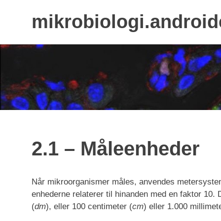
mikrobiologi.android
Skip
to
content
2.1 – Måleenheder
Når mikroorganismer måles, anvendes metersysteme
enhederne relaterer til hinanden med en faktor 10. D
(
dm
), eller 100 centimeter (
cm
) eller 1.000 millimet