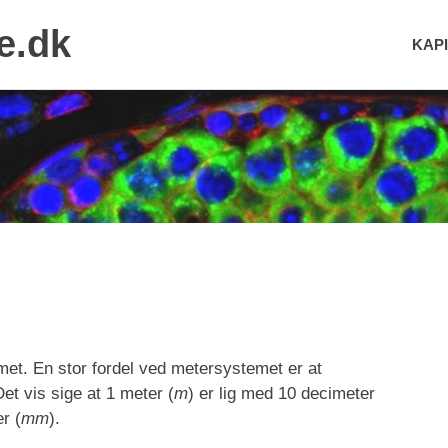
e.dk
KAPI
t. En stor fordel ved metersystemet er at
et vis sige at 1 meter (
m
) er lig med 10 decimeter
er (
mm
).