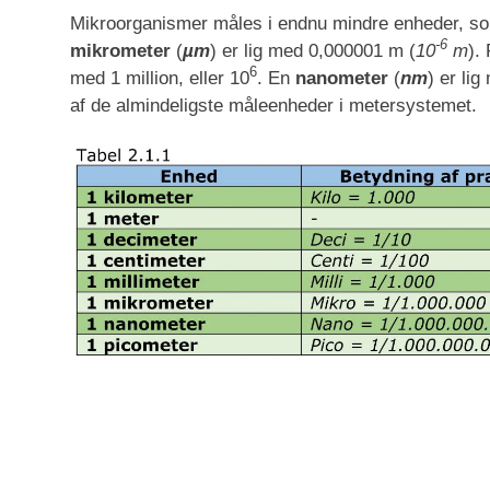
Mikroorganismer måles i endnu mindre enheder, s
-6
mikrometer
(
µm
) er lig med 0,000001 m (
10
m
).
6
med 1 million, eller 10
. En
nanometer
(
nm
) er li
af de almindeligste måleenheder i metersystemet.