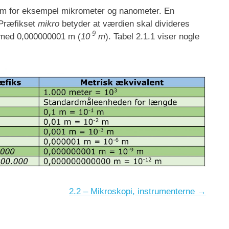
om for eksempel mikrometer og nanometer. En
 Præfikset
mikro
betyder at værdien skal divideres
-9
g med 0,000000001 m (
10
m
). Tabel 2.1.1 viser nogle
2.2 – Mikroskopi, instrumenterne →