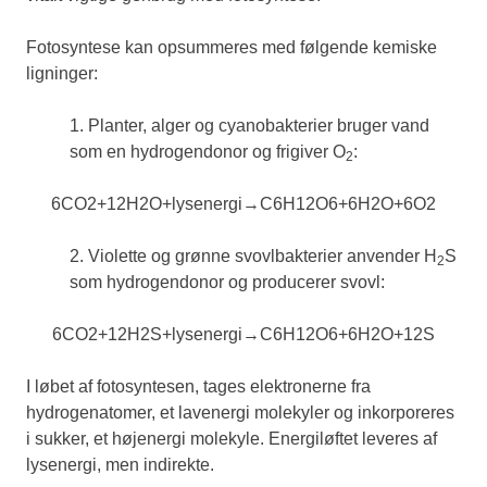
Fotosyntese kan opsummeres med følgende kemiske
ligninger:
1. Planter, alger og cyanobakterier bruger vand
som en hydrogendonor og frigiver O
:
2
6
CO
2
+
12
H
2
O
+
lysenergi
→
C
6
H
12
O
6
+
6
H
2
O
+
6
O
2
2. Violette og grønne svovlbakterier anvender H
S
2
som hydrogendonor og producerer svovl:
6
CO
2
+
12
H
2
S
+
lysenergi
→
C
6
H
12
O
6
+
6
H
2
O
+
12
S
I løbet af fotosyntesen, tages elektronerne fra
hydrogenatomer, et lavenergi molekyler og inkorporeres
i sukker, et højenergi molekyle. Energiløftet leveres af
lysenergi, men indirekte.