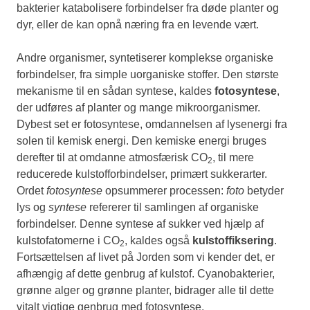
bakterier katabolisere forbindelser fra døde planter og
dyr, eller de kan opnå næring fra en levende vært.
Andre organismer, syntetiserer komplekse organiske
forbindelser, fra simple uorganiske stoffer. Den største
mekanisme til en sådan syntese, kaldes
fotosyntese
,
der udføres af planter og mange mikroorganismer.
Dybest set er fotosyntese, omdannelsen af lysenergi fra
solen til kemisk energi. Den kemiske energi bruges
derefter til at omdanne atmosfærisk CO
, til mere
2
reducerede kulstofforbindelser, primært sukkerarter.
Ordet
fotosyntese
opsummerer processen:
foto
betyder
lys og
syntese
refererer til samlingen af organiske
forbindelser. Denne syntese af sukker ved hjælp af
kulstofatomerne i CO
, kaldes også
kulstoffiksering
.
2
Fortsættelsen af livet på Jorden som vi kender det, er
afhængig af dette genbrug af kulstof. Cyanobakterier,
grønne alger og grønne planter, bidrager alle til dette
vitalt vigtige genbrug med fotosyntese.