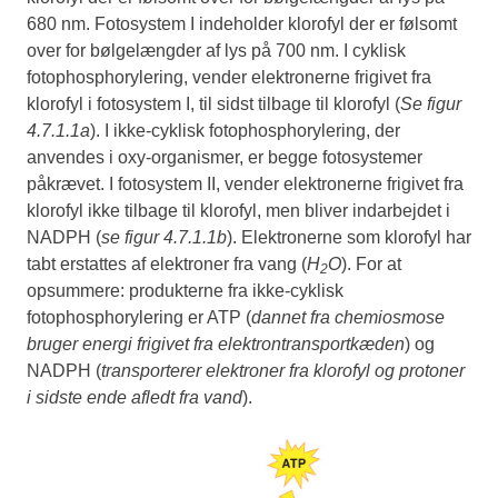
680 nm. Fotosystem I indeholder klorofyl der er følsomt
over for bølgelængder af lys på 700 nm. I cyklisk
fotophosphorylering, vender elektronerne frigivet fra
klorofyl i fotosystem I, til sidst tilbage til klorofyl (
Se figur
4.7.1.1a
). I ikke-cyklisk fotophosphorylering, der
anvendes i oxy-organismer, er begge fotosystemer
påkrævet. I fotosystem II, vender elektronerne frigivet fra
klorofyl ikke tilbage til klorofyl, men bliver indarbejdet i
NADPH (
se figur 4.7.1.1b
). Elektronerne som klorofyl har
tabt erstattes af elektroner fra vang (
H
O
). For at
2
opsummere: produkterne fra ikke-cyklisk
fotophosphorylering er ATP (
dannet fra chemiosmose
bruger energi frigivet fra elektrontransportkæden
) og
NADPH (
transporterer elektroner fra klorofyl og protoner
i sidste ende afledt fra vand
).