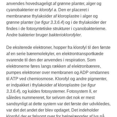
anvendes hovedsageligt af grønne planter, alger og
cyanobakterier er
klorofyl a
. Den er placeret i
membranøse thylakoider af kloroplastre i alger og
grønne planter (
se figur 3.3.6.4
) og i de thylakoider der
findes i de fotosyntetiske strukturer i cyanobakterierne.
Andre bakterier bruger
bakterioklorofyler
.
De eksiterede elektroner, hopper fra klorofyl til den første
af en serie bæremolekyler, en elektrontransportkæde
svarende til den der anvendes i respiration. Som
elektronerne føres langs rækken af elektronbærere,
pumpes elektroner over membranen og ADP omdannes
til ATP ved chemiosmose. Klorofyl og andre pigmenter,
er indpakket i thylakoider af kloroplastre (
se figur
3.3.6.4
), og kaldes fotosystemer. Fotosystem II, er
således nummereret, for selvom det nok er mest
sandsynligt at dette system var det første der udvikledes,
var det det andet der blev opdaget. Det indeholder
klorofyl der er følsomt over for bølgelængder af lys på